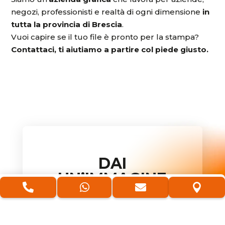
negozi, professionisti e realtà di ogni dimensione
in
tutta la provincia di Brescia
.
Vuoi capire se il tuo file è pronto per la stampa?
Contattaci, ti aiutiamo a partire col piede giusto.
DAI
UN’IMMAGINE




VISIVA E
COERENTE ALLA
TUA AZIENDA!