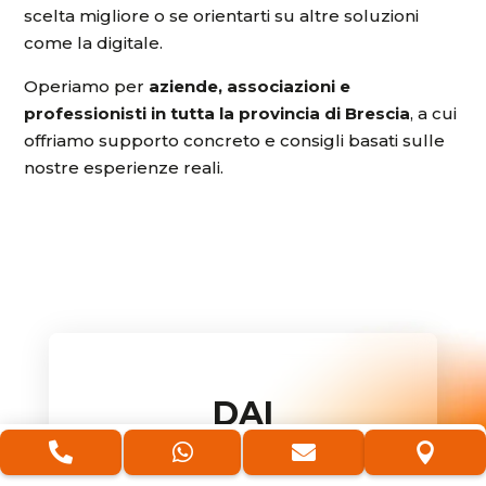
scelta migliore o se orientarti su altre soluzioni
come la digitale.
Operiamo per
aziende, associazioni e
professionisti in tutta la provincia di Brescia
, a cui
offriamo supporto concreto e consigli basati sulle
nostre esperienze reali.
DAI
UN’IMMAGINE




VISIVA E