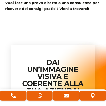
Vuoi fare una prova diretta o una consulenza per
ricevere dei consigli pratici? Vieni a trovarci!
DAI
UN’IMMAGINE
VISIVA E
COERENTE ALLA
TUA AZIENDA!




Contattaci e richiedi una
consulenza